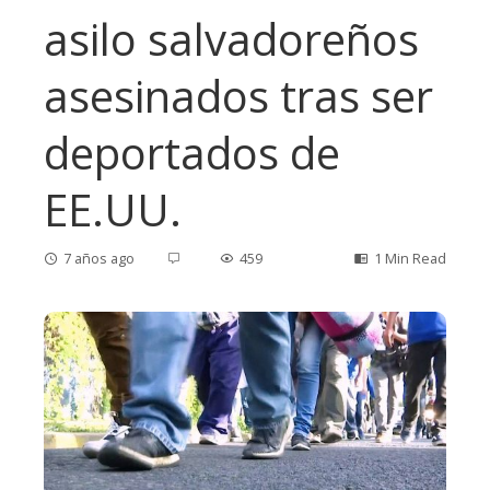
asilo salvadoreños
asesinados tras ser
deportados de
EE.UU.
7 años ago
459
1 Min Read
ebook
ter
edIn