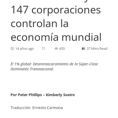
147 corporaciones
controlan la
economía mundial
14 años ago
655
37 Mins Read
El 1% global: Desenmascaramiento de la Súper-Clase
Dominante Transnacional.
ebook
ter
Por Peter Phillips – Kimberly Soeiro
edIn
Traducción: Ernesto Carmona