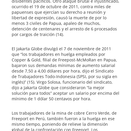
disidentes pacíficos. Otro ataque brutal e injustificado,
ocurrido el 19 de octubre de 2011, contra miles de
papuenses que ejercían su derecho a reunión y
libertad de expresión, causó la muerte de por lo
menos 3 civiles de Papua, apaleo de muchos,
detención de centenares y el arresto de 6 procesados
por cargos de traición (14).
El Jakarta Globe divulgó el 7 de noviembre de 2011
que “los trabajadores en huelga empleados por
Copper & Gold, filial de Freepost-McMoRan en Papua,
bajaron sus demandas mínimas de aumento salarial
desde 7,50 a 4,00 dólares por hora, dijo el Sindicato
de Trabajadores Todo-Indonesia (SPSI, por su sigla en
inglés)” (15). Virgo Solosa, funcionario del sindicato,
dijo a Jakarta Globe que consideraron “la mejor
solución para todos” aceptar un salario por encima del
mínimo de 1 dólar 50 centavos por hora.
Los trabajadores de la mina de cobre Cerro Verde, de
Freeport en Perú, también fueron a la huelga en ese
mismo tiempo, poniendo de relieve la dimensión
global de la confrontación con Freeport. Los