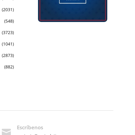
(2031)
(548)
(3723)
(1041)
(2873)
(882)
Escríbenos