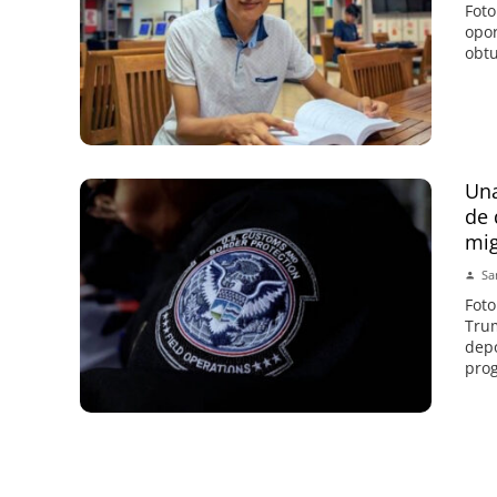
Foto
opor
obtu
Una
de 
mi
Sa
Foto
Trum
depo
prog