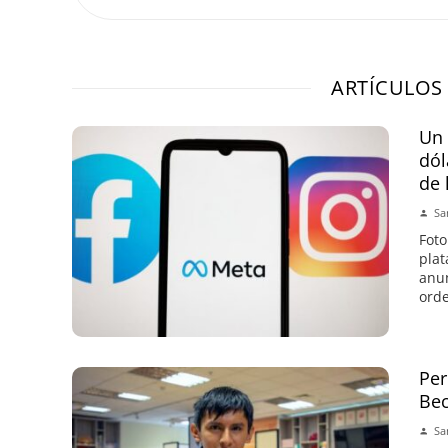
ARTÍCULOS
Un 
dól
de 
Sa
Foto
plat
anun
orde
Per
Bec
Sa