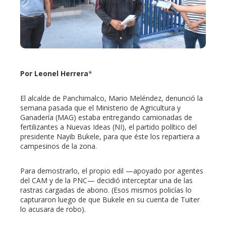
edIn
erest
Por Leonel Herrera
*
mbleupon
El alcalde de Panchimalco, Mario Meléndez, denunció la
l
semana pasada que el Ministerio de Agricultura y
Ganadería (MAG) estaba entregando camionadas de
fertilizantes a Nuevas Ideas (NI), el partido político del
presidente Nayib Bukele, para que éste los repartiera a
campesinos de la zona.
Para demostrarlo, el propio edil —apoyado por agentes
del CAM y de la PNC— decidió interceptar una de las
rastras cargadas de abono. (Esos mismos policías lo
capturaron luego de que Bukele en su cuenta de Tuiter
lo acusara de robo).