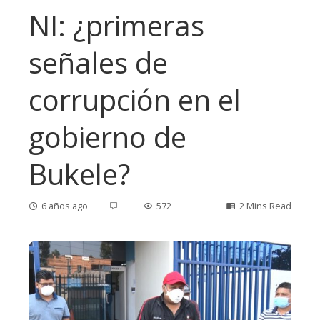
NI: ¿primeras
señales de
corrupción en el
gobierno de
Bukele?
6 años ago
572
2 Mins Read
ebook
ter