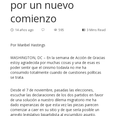
por un nuevo
comienzo
14 años ago
595
3 Mins Read
Por Maribel Hastings
ebook
WASHINGTON, DC – En la semana de Acción de Gracias
estoy agradecida por muchas cosas y una de esas es
poder sentir que el cinismo todavía no me ha
ter
consumido totalmente cuando de cuestiones políticas
se trata.
edIn
Desde el 7 de noviembre, pasadas las elecciones,
escuchar las declaraciones de los dos partidos en favor
erest
de una solución a nuestro dilema migratorio me ha
dado esperanzas de que esta vez las piezas parecen
comenzar a caer en su sitio y de que sería posible un
mbleupon
arreglo legislativo bipartidista al escurridizo asunto.