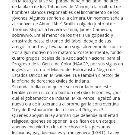
En la fotografía se ve, parada debajo del árbol de arce
de la plaza de los Tribunales de Marion, a la multitud de
hombres blancos responsables del linchamiento de los
jóvenes. Algunos sonríen a la cámara. Un hombre señala
al cadáver de Abran “Abe” Smith, colgado junto al de
Thomas Shipp. La tercera víctima, James Cameron,
sobrevivió. Era el menor de los tres. Fue golpeado y
arrastrado hasta el tronco del árbol, debajo de sus
amigos muertos y llevaba una soga alrededor del cuello.
Por algún motivo no lo mataron. Posteriormente, fundó
cuatro grupos locales de la Asociación Nacional para el
Progreso de la Gente de Color (NAACP, por sus siglas en
inglés), así como el Museo del Holocausto Negro de
Estados Unidos en Milwaukee. Fue también director de
la oficina de derechos civiles de Indiana.
Sin duda, Indiana no quiere ser recordado por este
terrible crimen ni como bastión del odio. Entonces, ¿por
qué el gobernador de Indiana, Mike Pence, legalizó una
nueva ola de intolerancia al promulgar la controvertida
“Ley de Restauración de la Libertad Religiosa”?
Quienes apoyan la ley afirman que defiende la libertad
religiosa; quienes se oponen la califican de un ataque
apenas encubierto a los derechos de las personas
lesbianas, gay, bisexuales y transgénero (LGBT). La ley