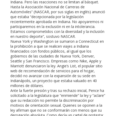
Indiana. Pero las reacciones no se limitan al básquet.
Hasta la Asociación Nacional de Carreras de
Automóviles” (NASCAR, por sus siglas en inglés) anunció
que estaba “decepcionada por la legislación
recientemente aprobada en Indiana. No apoyaremos ni
participaremos en la exclusión ni en la intolerancia.
Estamos comprometidos con la diversidad y la inclusión
en nuestro deporte”, sostuvo NASCAR.
Nueva York y Washington se sumaron a Connecticut en
la prohibición a que se realicen viajes a Indiana
financiados con fondos públicos, al igual que los
gobiernos de las ciudades de Nueva York, Denver,
Seattle y San Francisco. Empresas como Nike, Apple y
Marriott denunciaron la ley. Angie’s List, el popular sitio
web de recomendación de servicios para el hogar,
decidió no avanzar con la expansión de su sede en
Indianápolis, un proyecto que estaba valuado en 40
millones de dólares.
Ante la fuerte presión y tras su rechazo inicial, Pence ha
solicitado a la legislatura que “enmiende” la ley y “aclare”
que su redacción no permite la discriminación por
motivos de orientación sexual. Quienes se oponen a la
ley afirman que no se conformarán con menos que su
derogación absoluta. Como decía un cartel de protesta: