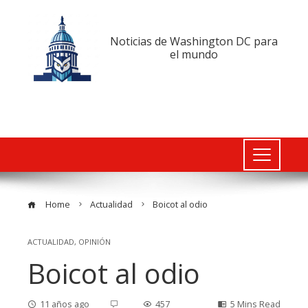
Noticias de Washington DC para
el mundo
Home
Actualidad
Boicot al odio
ACTUALIDAD
,
OPINIÓN
Boicot al odio
11 años ago
457
5 Mins Read