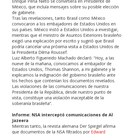
erest
Enrique Peña Nieto se convirtiera en Presidente de
México, que incluía mensajes sobre su posible elección
de gabinete.
mbleupon
Tras las revelaciones, tanto Brasil como México
convocaron a los embajadores de Estados Unidos en
sus países. México instó a Estados Unidos a investigar,
l
mientras que el ministro de Asuntos Exteriores brasileño
exigió una explicación por escrito y sugirió que Brasil
podría cancelar una próxima visita a Estados Unidos de
la Presidenta Dilma Roussef.
Luiz Alberto Figuereido Machado declaró: “Hoy, a las
nueve de la mañana, convocamos al embajador de
Estados Unidos, Thomas Shannon, a mi gabinete y le
explicamos la indignación del gobierno brasileño ante
los hechos que contenían los documentos revelados.
Las violaciones de las comunicaciones de nuestra
Presidenta de la República, desde nuestro punto de
vista, constituye una violación inaceptable de la
soberanía brasileña”.
Informe: NSA interceptó comunicaciones de Al
Jazeera
Mientras tanto, la revista alemana Der Spiegel afirma
que documentos de la NSA filtrados por
Edward