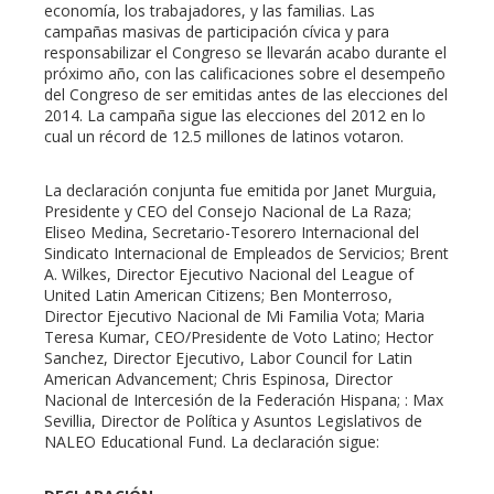
economía, los trabajadores, y las familias. Las
campañas masivas de participación cívica y para
responsabilizar el Congreso se llevarán acabo durante el
erest
próximo año, con las calificaciones sobre el desempeño
del Congreso de ser emitidas antes de las elecciones del
mbleupon
2014. La campaña sigue las elecciones del 2012 en lo
cual un récord de 12.5 millones de latinos votaron.
l
La declaración conjunta fue emitida por Janet Murguia,
Presidente y CEO del Consejo Nacional de La Raza;
Eliseo Medina, Secretario-Tesorero Internacional del
Sindicato Internacional de Empleados de Servicios; Brent
A. Wilkes, Director Ejecutivo Nacional del League of
United Latin American Citizens; Ben Monterroso,
Director Ejecutivo Nacional de Mi Familia Vota; Maria
Teresa Kumar, CEO/Presidente de Voto Latino; Hector
Sanchez, Director Ejecutivo, Labor Council for Latin
American Advancement; Chris Espinosa, Director
Nacional de Intercesión de la Federación Hispana; : Max
Sevillia, Director de Política y Asuntos Legislativos de
NALEO Educational Fund. La declaración sigue: