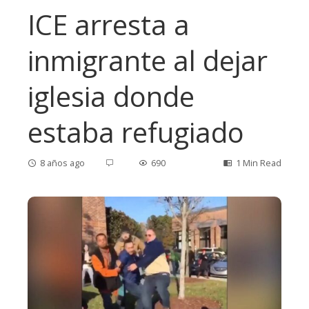
ICE arresta a
inmigrante al dejar
iglesia donde
estaba refugiado
8 años ago
690
1 Min Read
ebook
ter
edIn