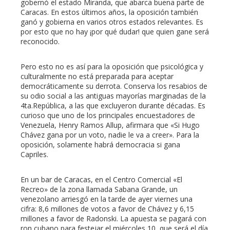
gobernó el estado Miranda, que abarca buena parte de
Caracas. En estos últimos años, la oposición también
ganó y gobierna en varios otros estados relevantes. Es
por esto que no hay ¡por qué dudar! que quien gane será
reconocido.
Pero esto no es así para la oposición que psicológica y
culturalmente no está preparada para aceptar
democráticamente su derrota. Conserva los resabios de
su odio social a las antiguas mayorías marginadas de la
4ta.República, a las que excluyeron durante décadas. Es
curioso que uno de los principales encuestadores de
Venezuela, Henry Ramos Allup, afirmara que «Si Hugo
Chávez gana por un voto, nadie le va a creer». Para la
oposición, solamente habrá democracia si gana
Capriles.
En un bar de Caracas, en el Centro Comercial «El
Recreo» de la zona llamada Sabana Grande, un
venezolano arriesgó en la tarde de ayer viernes una
cifra: 8,6 millones de votos a favor de Chávez y 6,15
millones a favor de Radonski. La apuesta se pagará con
ron cubano para festejar el miércoles 10, que será el día