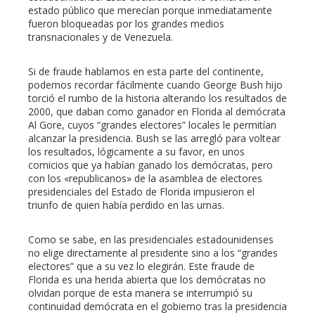
erest
estado público que merecían porque inmediatamente
fueron bloqueadas por los grandes medios
mbleupon
transnacionales y de Venezuela.
Si de fraude hablamos en esta parte del continente,
l
podemos recordar fácilmente cuando George Bush hijo
torció el rumbo de la historia alterando los resultados de
2000, que daban como ganador en Florida al demócrata
Al Gore, cuyos “grandes electores” locales le permitían
alcanzar la presidencia. Bush se las arregló para voltear
los resultados, lógicamente a su favor, en unos
comicios que ya habían ganado los demócratas, pero
con los «republicanos» de la asamblea de electores
presidenciales del Estado de Florida impusieron el
triunfo de quien había perdido en las urnas.
Como se sabe, en las presidenciales estadounidenses
no elige directamente al presidente sino a los “grandes
electores” que a su vez lo elegirán. Este fraude de
Florida es una herida abierta que los demócratas no
olvidan porque de esta manera se interrumpió su
continuidad demócrata en el gobierno tras la presidencia