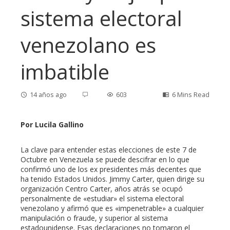
sistema electoral
venezolano es
imbatible
14 años ago
603
6 Mins Read
Por Lucila Gallino
ebook
La clave para entender estas elecciones de este 7 de
Octubre en Venezuela se puede descifrar en lo que
confirmó uno de los ex presidentes más decentes que
ter
ha tenido Estados Unidos. Jimmy Carter, quien dirige su
organización Centro Carter, años atrás se ocupó
personalmente de «estudiar» el sistema electoral
edIn
venezolano y afirmó que es «impenetrable» a cualquier
manipulación o fraude, y superior al sistema
estadounidense. Esas declaraciones no tomaron el