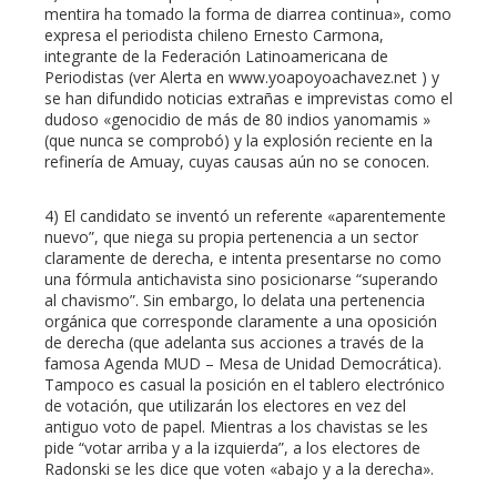
mentira ha tomado la forma de diarrea continua», como
expresa el periodista chileno Ernesto Carmona,
integrante de la Federación Latinoamericana de
Periodistas (ver Alerta en www.yoapoyoachavez.net ) y
se han difundido noticias extrañas e imprevistas como el
dudoso «genocidio de más de 80 indios yanomamis »
(que nunca se comprobó) y la explosión reciente en la
refinería de Amuay, cuyas causas aún no se conocen.
4) El candidato se inventó un referente «aparentemente
nuevo”, que niega su propia pertenencia a un sector
claramente de derecha, e intenta presentarse no como
una fórmula antichavista sino posicionarse “superando
al chavismo”. Sin embargo, lo delata una pertenencia
orgánica que corresponde claramente a una oposición
de derecha (que adelanta sus acciones a través de la
famosa Agenda MUD – Mesa de Unidad Democrática).
Tampoco es casual la posición en el tablero electrónico
de votación, que utilizarán los electores en vez del
antiguo voto de papel. Mientras a los chavistas se les
pide “votar arriba y a la izquierda”, a los electores de
Radonski se les dice que voten «abajo y a la derecha».