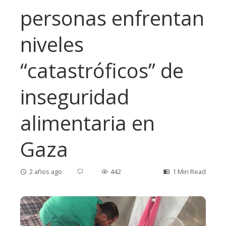
personas enfrentan
niveles
“catastróficos” de
inseguridad
alimentaria en
Gaza
2 años ago
442
1 Min Read
ebook