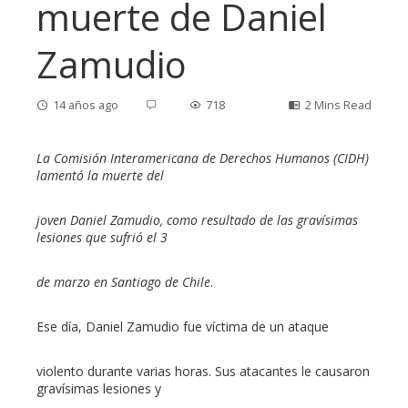
muerte de Daniel
Zamudio
14 años ago
718
2 Mins Read
La Comisión Interamericana de Derechos Humanos (CIDH)
lamentó la muerte del
ebook
joven Daniel Zamudio, como resultado de las gravísimas
lesiones que sufrió el 3
ter
de marzo en Santiago de Chile
.
edIn
Ese día, Daniel Zamudio fue víctima de un ataque
erest
violento durante varias horas. Sus atacantes le causaron
gravísimas lesiones y
mbleupon