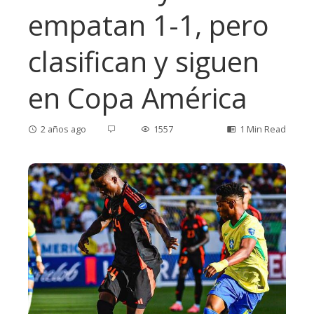
empatan 1-1, pero
clasifican y siguen
en Copa América
2 años ago
1557
1 Min Read
ebook
ter
edIn