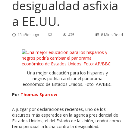
desigualdad asfixia
a EE.UU.
13 años ago
475
8 Mins Read
ebook
Una mejor educación para los hispanos y
negros podría cambiar el panorama
ter
económico de Estados Unidos. Foto: AP/BBC.
Por
Thomas Sparrow
edIn
A juzgar por declaraciones recientes, uno de los
erest
discursos más esperados en la agenda presidencial de
Estados Unidos, el del Estado de la Unión, tendrá como
tema principal la lucha contra la desigualdad.
mbleupon