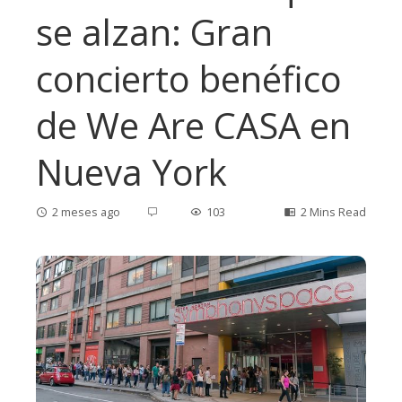
se alzan: Gran
concierto benéfico
de We Are CASA en
Nueva York
2 meses ago
103
2 Mins Read
ebook
ter
edIn