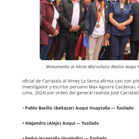
Monumento al héroe Morochuco Basilio Auqui H
oficial de Carratala al Virrey La Serna afirma casi con 
investigador y escritor peruano Max Aguirre Cardenas, 
Lima, 2024)
por orden del general realista José Carratalá
•
Pablo Basilio (Baltazar) Auqui Huaytalla — fusilado
•
Alejandro (Alejo) Auqui — fusilado
•
Pedro Huaytalla (Guaitalla) — fusilado