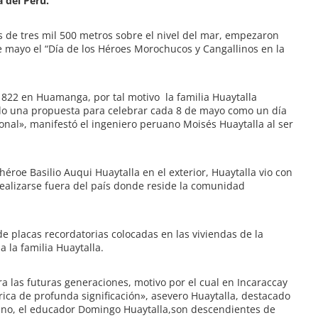
 del Perú.
ás de tres mil 500 metros sobre el nivel del mar, empezaron
 mayo el “Día de los Héroes Morochucos y Cangallinos en la
 1822 en Huamanga, por tal motivo
la familia Huaytalla
ando una propuesta para celebrar cada 8 de mayo como un día
onal», manifestó el ingeniero peruano Moisés Huaytalla al ser
roe Basilio Auqui Huaytalla en el exterior, Huaytalla vio con
ealizarse fuera del país donde reside la comunidad
e placas recordatorias colocadas en las viviendas de la
a la familia Huaytalla.
ra las futuras generaciones, motivo por el cual en Incaraccay
ica de profunda significación», asevero Huaytalla, destacado
ano, el educador Domingo Huaytalla,son descendientes de