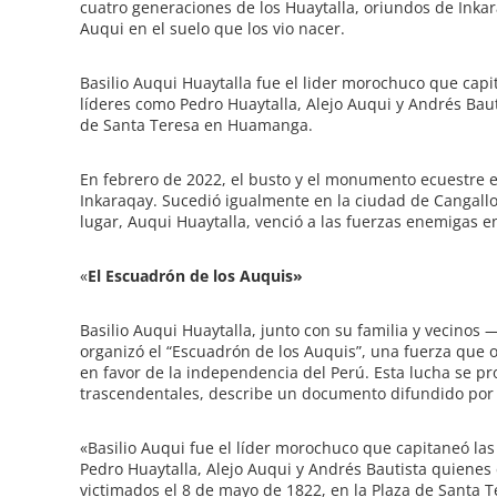
cuatro generaciones de los Huaytalla, oriundos de Inka
Auqui en el suelo que los vio nacer.
Basilio Auqui Huaytalla fue el lider morochuco que capi
líderes como Pedro Huaytalla, Alejo Auqui y Andrés Baut
de Santa Teresa en Huamanga.
En febrero de 2022, el busto y el monumento ecuestre e
Inkaraqay. Sucedió igualmente en la ciudad de Cangallo 
lugar, Auqui Huaytalla, venció a las fuerzas enemigas 
«
El Escuadrón de los Auquis»
Basilio Auqui
Huaytalla, junto con su familia y vecinos
organizó el “Escuadrón de los Auquis”, una fuerza que o
en favor de la independencia del Perú. Esta lucha se 
trascendentales, describe un documento difundido por M
«Basilio Auqui fue el líder morochuco que capitaneó la
Pedro Huaytalla, Alejo Auqui y Andrés Bautista quienes 
victimados el
8 de mayo de 1822, en la Plaza de Santa 