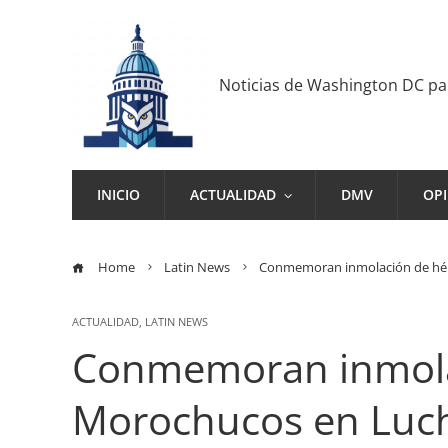
Noticias de Washington DC p
INICIO
ACTUALIDAD
DMV
OP
Home
Latin News
Conmemoran inmolación de hér
ACTUALIDAD
,
LATIN NEWS
Conmemoran inmola
Morochucos en Luch