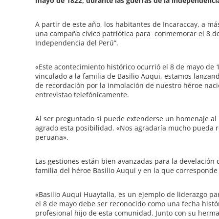
mayo de 1822, durante las guerras de la independencia
A partir de este año, los habitantes de Incaraccay, a m
una campaña cívico patriótica para conmemorar el 8 de
Independencia del Perú”.
«Este acontecimiento histórico ocurrió el 8 de mayo de
vinculado a la familia de Basilio Auqui, estamos lanz
de recordación por la inmolación de nuestro héroe naci
entrevistao telefónicamente.
Al ser preguntado si puede extenderse un homenaje al hé
agrado esta posibilidad. «Nos agradaría mucho pueda r
peruana».
Las gestiones están bien avanzadas para la develación d
familia del héroe Basilio Auqui y en la que corresponde 
«Basilio Auqui Huaytalla, es un ejemplo de liderazgo pa
el 8 de mayo debe ser reconocido como una fecha histór
profesional hijo de esta comunidad. Junto con su herm