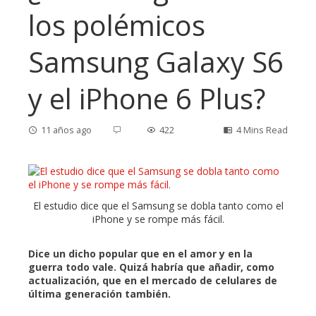
los polémicos
Samsung Galaxy S6
y el iPhone 6 Plus?
11 años ago
422
4 Mins Read
ebook
El estudio dice que el Samsung se dobla tanto como el
iPhone y se rompe más fácil.
ter
Dice un dicho popular que en el amor y en la
guerra todo vale. Quizá habría que añadir, como
edIn
actualización, que en el mercado de celulares de
última generación también.