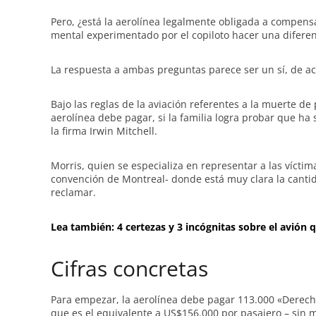
Pero, ¿está la aerolínea legalmente obligada a compensa
mental experimentado por el copiloto hacer una diferenc
La respuesta a ambas preguntas parece ser un sí, de a
Bajo las reglas de la aviación referentes a la muerte de
aerolínea debe pagar, si la familia logra probar que ha
la firma Irwin Mitchell.
Morris, quien se especializa en representar a las víctim
convención de Montreal- donde está muy clara la canti
reclamar.
Lea también: 4 certezas y 3 incógnitas sobre el avión
Cifras concretas
Para empezar, la aerolínea debe pagar 113.000 «Derecho
que es el equivalente a US$156.000 por pasajero – sin m