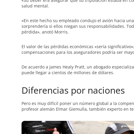
«Su deber era asegurar que su tripulación estaba en cond
salud mental.
«En este hecho su empleado condujo el avión hacia una
sorprendería si ellos niegan sus responsabilidades. Todo
pérdida», anotó Morris.
El valor de las pérdidas económicas «sería significativo»
compensaciones para los aseguradores podría ser mayor
De acuerdo a James Healy Pratt, un abogado especializ
puede llegar a cientos de millones de dólares.
Diferencias por naciones
Pero es muy difícil poner un número global a la compen
profesor alemán Elmar Giemulla, también experto en t