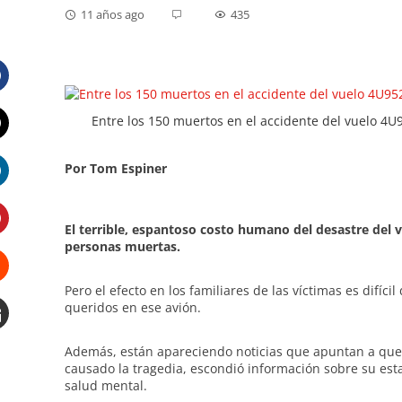
11 años ago
435
Facebook
Entre los 150 muertos en el accidente del vuelo 4U
Twitter
Por Tom Espiner
LinkedIn
El terrible, espantoso costo humano del desastre del 
personas muertas.
Pinterest
Pero el efecto en los familiares de las víctimas es difí
Stumbleupon
queridos en ese avión.
Email
Además, están apareciendo noticias que apuntan a que 
e
causado la tragedia, escondió información sobre su es
salud mental.