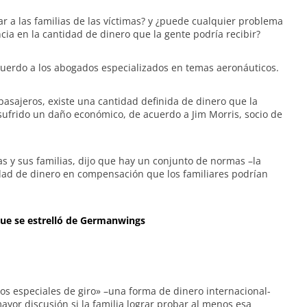
r a las familias de las víctimas? y ¿puede cualquier problema
ia en la cantidad de dinero que la gente podría recibir?
cuerdo a los abogados especializados en temas aeronáuticos.
 pasajeros, existe una cantidad definida de dinero que la
 sufrido un daño económico, de acuerdo a Jim Morris, socio de
as y sus familias, dijo que hay un conjunto de normas –la
dad de dinero en compensación que los familiares podrían
 que se estrelló de Germanwings
s especiales de giro» –una forma de dinero internacional-
ayor discusión si la familia lograr probar al menos esa