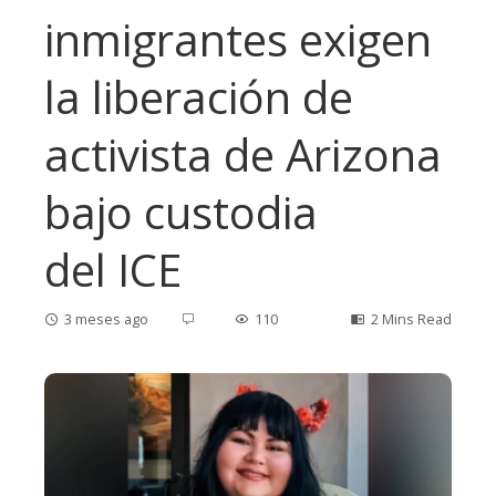
inmigrantes exigen
la liberación de
activista de Arizona
bajo custodia
del ICE
3 meses ago
110
2 Mins Read
ebook
ter