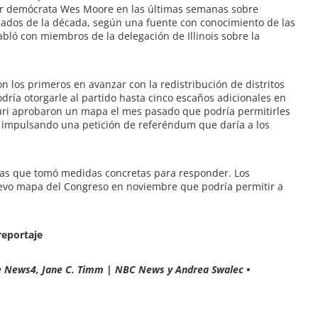
or demócrata Wes Moore en las últimas semanas sobre
ediados de la década, según una fuente con conocimiento de las
abló con miembros de la delegación de Illinois sobre la
n los primeros en avanzar con la redistribución de distritos
ía otorgarle al partido hasta cinco escaños adicionales en
uri aprobaron un mapa el mes pasado que podría permitirles
impulsando una petición de referéndum que daría a los
atas que tomó medidas concretas para responder. Los
nuevo mapa del Congreso en noviembre que podría permitir a
reportaje
a de News4, Jane C. Timm | NBC News y Andrea Swalec •