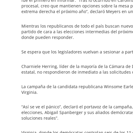
fue el primero en informar. “Tras lo ocurrido en Carolin
procesal, creo que mantienen opciones sobre la mesa pa
extrema derecha el próximo año”, declaró Meyers en u
Mientras los republicanos de todo el país buscan nuev
partido de cara a las elecciones intermedias del próxi
donde pueden responder.
Se espera que los legisladores vuelvan a sesionar a part
Charniele Herring, líder de la mayoría de la Cámara de D
estatal, no respondieron de inmediato a las solicitudes
La campaña de la candidata republicana Winsome Earle-
Virginia.
“Así se ve el pánico”, declaró el portavoz de la campaña
elecciones, Abigail Spanberger y sus aliados demócrata
soluciones reales”.
Virginia, donde los demócratas controlan seis de los 11 