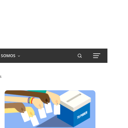
S SOMOS
s