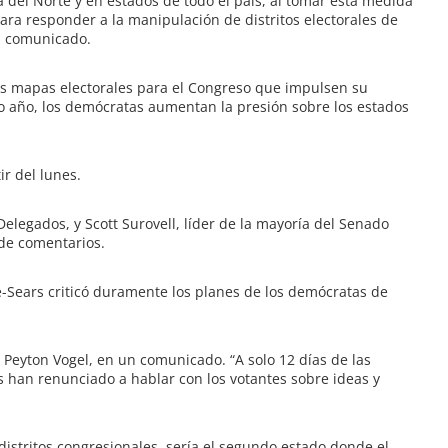
a del Norte y en estados de todo el país, al tomar esta medida
ra responder a la manipulación de distritos electorales de
n comunicado.
os mapas electorales para el Congreso que impulsen su
mo año, los demócratas aumentan la presión sobre los estados
ir del lunes.
elegados, y Scott Surovell, líder de la mayoría del Senado
 de comentarios.
Sears criticó duramente los planes de los demócratas de
, Peyton Vogel, en un comunicado. “A solo 12 días de las
s han renunciado a hablar con los votantes sobre ideas y
distritos congresionales, sería el segundo estado donde el