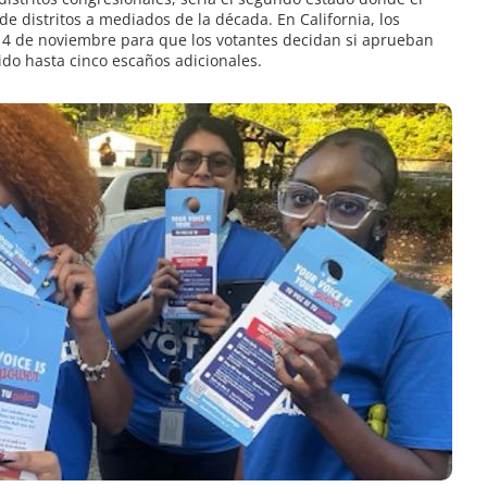
e distritos a mediados de la década. En California, los
l 4 de noviembre para que los votantes decidan si aprueban
do hasta cinco escaños adicionales.