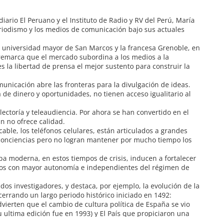
iario El Peruano y el Instituto de Radio y RV del Perú, María
eriodismo y los medios de comunicación bajo sus actuales
la universidad mayor de San Marcos y la francesa Grenoble, en
, remarca que el mercado subordina a los medios a la
s la libertad de prensa el mejor sustento para construir la
municación abre las fronteras para la divulgación de ideas.
 de dinero y oportunidades, no tienen acceso igualitario al
lectoría y teleaudiencia. Por ahora se han convertido en el
n no ofrece calidad.
able, los teléfonos celulares, están articulados a grandes
n conciencias pero no logran mantener por mucho tiempo los
opa moderna, en estos tiempos de crisis, inducen a fortalecer
rios con mayor autonomía e independientes del régimen de
ados investigadores, y destaca, por ejemplo, la evolución de la
 cerrando un largo periodo histórico iniciado en 1492:
dvierten que el cambio de cultura política de España se vio
ultima edición fue en 1993) y El País que propiciaron una