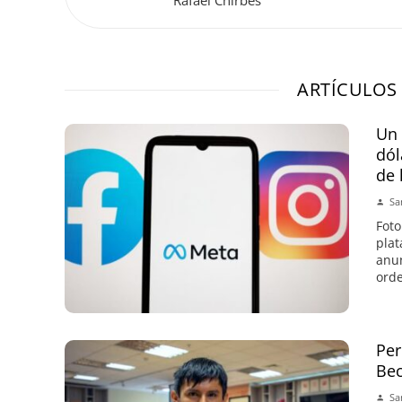
Rafael Chirbes
ARTÍCULOS
Un 
dól
de 
Sa
Foto
plat
anun
orde
Per
Bec
Sa