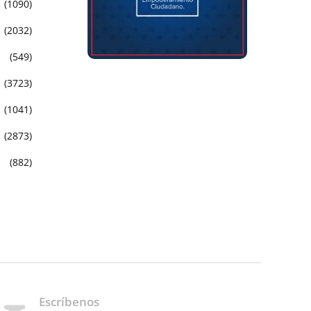
(1090)
(2032)
(549)
(3723)
(1041)
(2873)
(882)
Escríbenos