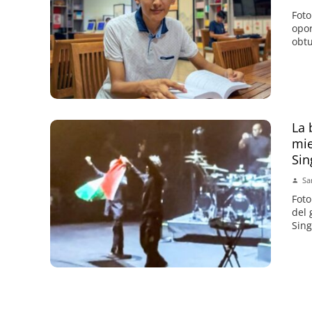
Foto
opor
obtu
La 
mie
Sin
Sa
Foto
del 
Sing