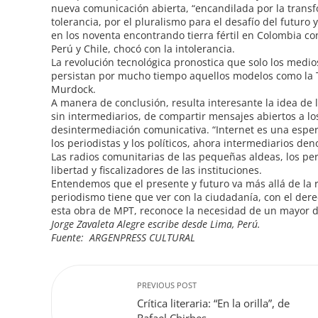
nueva comunicación abierta, “encandilada por la trans
tolerancia, por el pluralismo para el desafío del futur
en los noventa encontrando tierra fértil en Colombia co
Perú y Chile, chocó con la intolerancia.
La revolución tecnológica pronostica que solo los medi
persistan por mucho tiempo aquellos modelos como la T
Murdock.
A manera de conclusión, resulta interesante la idea de
sin intermediarios, de compartir mensajes abiertos a los
desintermediación comunicativa. “Internet es una espe
los periodistas y los políticos, ahora intermediarios den
Las radios comunitarias de las pequeñas aldeas, los per
libertad y fiscalizadores de las instituciones.
Entendemos que el presente y futuro va más allá de la 
periodismo tiene que ver con la ciudadanía, con el derec
esta obra de MPT, reconoce la necesidad de un mayor di
Jorge Zavaleta Alegre escribe desde Lima, Perú.
Fuente: ARGENPRESS CULTURAL
PREVIOUS POST
Crítica literaria: “En la orilla”, de