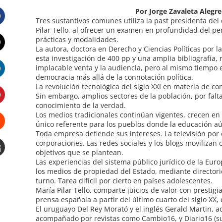
Por Jorge Zavaleta Alegre
Tres sustantivos comunes utiliza la past presidenta del d
Pilar Tello, al ofrecer un examen en profundidad del p
Facebook
prácticas y modalidades.
La autora, doctora en Derecho y Ciencias Políticas por 
esta investigación de 400 pp y una amplia bibliografía
Twitter
implacable venta y la audiencia, pero al mismo tiempo e
democracia más allá de la connotación política.
LinkedIn
La revolución tecnológica del siglo XXI en materia de co
Sin embargo, amplios sectores de la población, por falta
conocimiento de la verdad.
Pinterest
Los medios tradicionales continúan vigentes, crecen en 
único referente para los pueblos donde la educación aú
Toda empresa defiende sus intereses. La televisión por c
Stumbleupon
corporaciones. Las redes sociales y los blogs moviliza
objetivos que se plantean.
Las experiencias del sistema público jurídico de la Eur
Email
los medios de propiedad del Estado, mediante directo
e
turno. Tarea difícil por cierto en países adolescentes.
María Pilar Tello, comparte juicios de valor con prestigi
prensa española a partir del último cuarto del siglo XX,
El uruguayo Del Rey Morató y el inglés Gerald Martin, a
acompañado por revistas como Cambio16, y Diario16 (su 