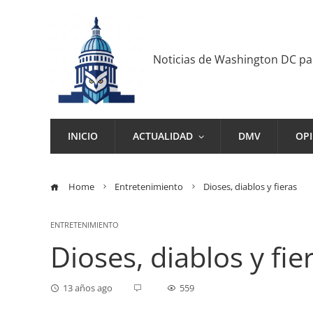
Noticias de Washington DC p
INICIO
ACTUALIDAD
DMV
OP
Home
Entretenimiento
Dioses, diablos y fieras
ENTRETENIMIENTO
Dioses, diablos y fie
13 años ago
559