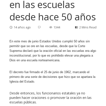
en las escuelas
desde hace 50 años
14 años ago
1344
2 Mins Read
En este mes de junio Estados Unidos cumplió 50 años sin
permitir que se ore en las escuelas, d
esde que la Corte
ebook
Suprema declaró que la oración oficial en las escuelas era algo
inconstitucional, por lo que e
s prohibido elevar una plegaria a
Dios en una escuela norteamericana.
ter
El decreto fue firmado el 25 de junio de 1962, marcando el
edIn
primero de una serie de decisiones que hizo que se apartara la
Iglesia del Estado.
erest
Desde entonces, los funcionarios estatales ya no
pueden hacer oraciones o promover la oración en las
mbleupon
escuelas públicas.