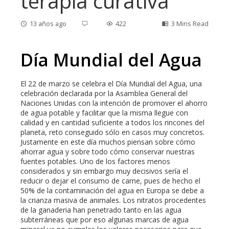
terapia curativa
13 años ago
422
3 Mins Read
Día Mundial del Agua
ebook
El 22 de marzo se celebra el Día Mundial del Agua, una
celebración declarada por la Asamblea General del
ter
Naciones Unidas con la intención de promover el ahorro
de agua potable y facilitar que la misma llegue con
calidad y en cantidad suficiente a todos los rincones del
edIn
planeta, reto conseguido sólo en casos muy concretos.
Justamente en este día muchos piensan sobre cómo
ahorrar agua y sobre todo cómo conservar nuestras
erest
fuentes potables. Uno de los factores menos
considerados y sin embargo muy decisivos sería el
reducir o dejar el consumo de carne, pues de hecho el
mbleupon
50% de la contaminación del agua en Europa se debe a
la crianza masiva de animales. Los nitratos procedentes
de la ganaderia han penetrado tanto en las agua
l
subterráneas que por eso algunas marcas de agua