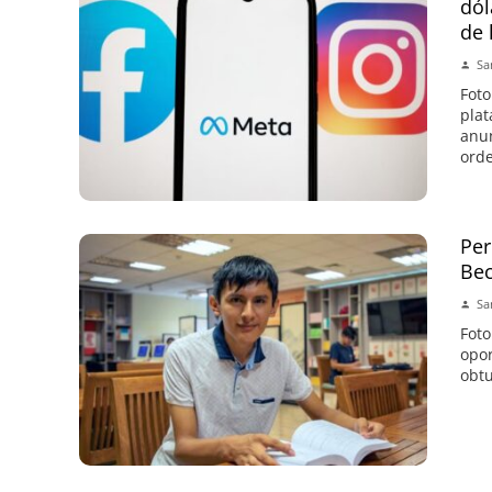
dól
de 
Sa
Foto
plat
anun
orde
Per
Bec
Sa
Foto
opor
obtu