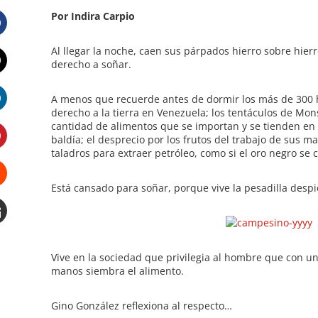
Por Indira Carpio
Facebook
Al llegar la noche, caen sus párpados hierro sobre hier
derecho a soñar.
Twitter
A menos que recuerde antes de dormir los más de 300 he
derecho a la tierra en Venezuela; los tentáculos de Mo
LinkedIn
cantidad de alimentos que se importan y se tienden en l
baldía; el desprecio por los frutos del trabajo de sus
taladros para extraer petróleo, como si el oro negro se 
Pinterest
Está cansado para soñar, porque vive la pesadilla despi
Stumbleupon
Email
e
Vive en la sociedad que privilegia al hombre que con un
manos siembra el alimento.
Gino González reflexiona al respecto…