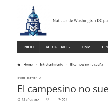
Noticias de Washington DC p
INICIO
ACTUALIDAD
DMV
OP
Home
Entretenimiento
El campesino no sueña
ENTRETENIMIENTO
El campesino no su
12 años ago
551