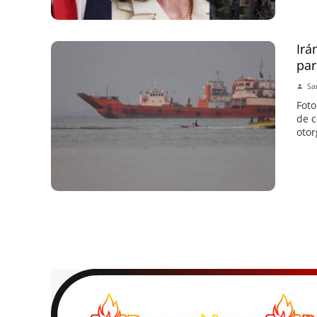
Irá
par
Sa
Foto
de c
otor