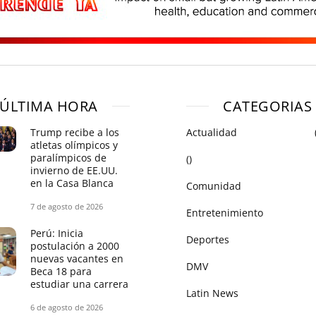
ÚLTIMA HORA
CATEGORIAS
Trump recibe a los
Actualidad
atletas olímpicos y
paralímpicos de
()
invierno de EE.UU.
en la Casa Blanca
Comunidad
7 de agosto de 2026
Entretenimiento
Perú: Inicia
Deportes
postulación a 2000
nuevas vacantes en
DMV
Beca 18 para
estudiar una carrera
Latin News
6 de agosto de 2026