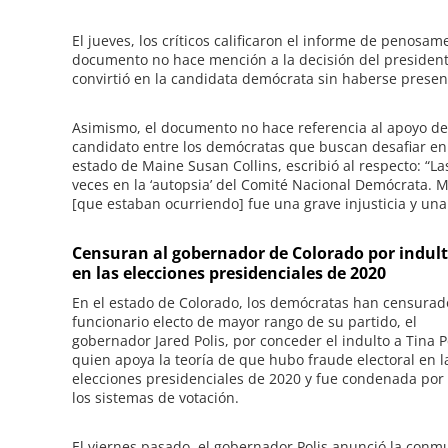
El jueves, los críticos calificaron el informe de penos
documento no hace mención a la decisión del presidente
convirtió en la candidata demócrata sin haberse presen
Asimismo, el documento no hace referencia al apoyo del
candidato entre los demócratas que buscan desafiar en
estado de Maine Susan Collins, escribió al respecto: “La
veces en la ‘autopsia’ del Comité Nacional Demócrata. 
[que estaban ocurriendo] fue una grave injusticia y una t
Censuran al gobernador de Colorado por indult
en las elecciones presidenciales de 2020
En el estado de Colorado, los demócratas han censurad
funcionario electo de mayor rango de su partido, el
gobernador Jared Polis, por conceder el indulto a Tina P
quien apoya la teoría de que hubo fraude electoral en l
elecciones presidenciales de 2020 y fue condenada por 
los sistemas de votación.
El viernes pasado, el gobernador Polis anunció la conm