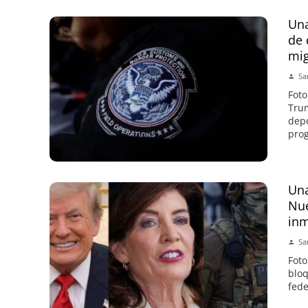
Una
de 
mi
Sa
Foto
Trum
depo
prog
Una
Nue
inm
Sa
Foto
bloq
fede