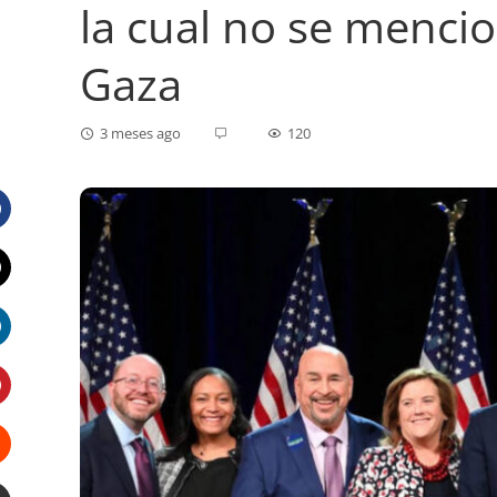
la cual no se mencio
Gaza
3 meses ago
120
Facebook
Twitter
LinkedIn
Pinterest
Stumbleupon