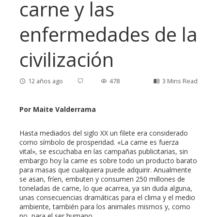
carne y las
enfermedades de la
civilización
12 años ago
478
3 Mins Read
Por Maite Valderrama
ebook
Hasta mediados del siglo XX un filete era considerado
como símbolo de prosperidad. «La carne es fuerza
vital», se escuchaba en las campañas publicitarias, sin
ter
embargo hoy la carne es sobre todo un producto barato
para masas que cualquiera puede adquirir. Anualmente
se asan, fríen, embuten y consumen 250 millones de
edIn
toneladas de carne, lo que acarrea, ya sin duda alguna,
unas consecuencias dramáticas para el clima y el medio
ambiente, también para los animales mismos y, como
erest
no, para el ser humano.