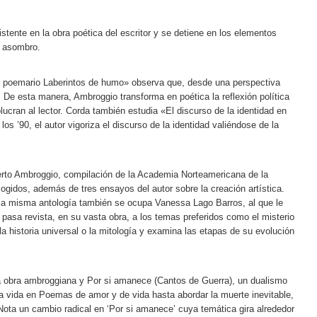
stente en la obra poética del escritor y se detiene en los elementos
l asombro.
el poemario Laberintos de humo» observa que, desde una perspectiva
r. De esta manera, Ambroggio transforma en poética la reflexión política
lucran al lector. Corda también estudia «El discurso de la identidad en
los ’90, el autor vigoriza el discurso de la identidad valiéndose de la
lberto Ambroggio, compilación de la Academia Norteamericana de la
gidos, además de tres ensayos del autor sobre la creación artística.
e la misma antología también se ocupa Vanessa Lago Barros, al que le
 pasa revista, en su vasta obra, a los temas preferidos como el misterio
, la historia universal o la mitología y examina las etapas de su evolución
 obra ambroggiana y Por si amanece (Cantos de Guerra), un dualismo
a vida en Poemas de amor y de vida hasta abordar la muerte inevitable,
 Nota un cambio radical en ‘Por si amanece’ cuya temática gira alrededor