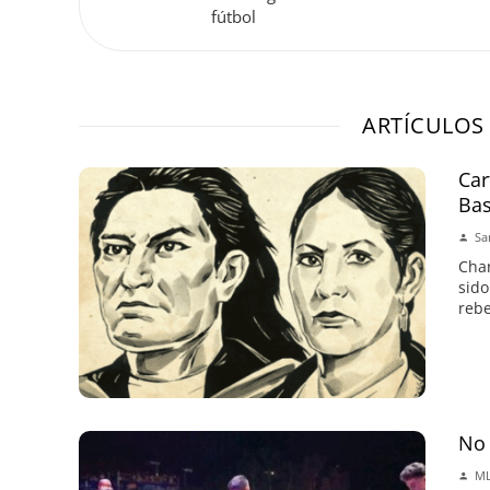
fútbol
ARTÍCULOS
Car
Bas
Sa
Char
sido
rebe
No 
ML