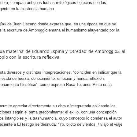
radora, compara antiguas luchas mitológicas egipcias con las
gente en la existencia humana.
gía» de Juan Liscano donde expresa que, en una época en que se
de la escritura de Ambroggio emana el humanismo ahuyentado por la
ua materna’ de Eduardo Espina y ‘Otredad’ de Ambroggio», al
o con la escritura reflexiva.
ta diversos y distintas interpretaciones, “coinciden en indicar que la
ezcla de fuerza, conocimiento, emoción y honda reflexión,
stionamiento filosófico”, como expresa Rosa Tezanos-Pinto en la
permite apreciar directamente su obra e interpretarla aplicando los
ecciones según el tema predominante: el exilio, con una concepción
nos intangibles y la trashumancia, cuyo concepto lo condensa el autor
iente a El testigo se desnuda: “Yo, piloto de vientos, / viajo el viaje