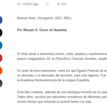
14 años ago
531
Buenos Aires: Vinciguerra, 2012. 269 p.
Facebook
Por Miryam E. Gover de Nasatsky
Twitter
LinkedIn
El título alude a elementos claves, exilio, palabra y trashumanc
poesía vanguardista. Dr. en Filosofía y Ciencias Sociales, acadé
Pinterest
Es autor de trece poemarios, entre los que figuran Poemas de a
se desnuda y La desnudez del asombro, para citar algunos.
Fue 
Stumbleupon
la Academia Norteamericana de la Lengua Española.
Email
Este libro contiene, además de una antología extraída de los p
Todos ellos, escritos por relevantes estudiosos de diferentes país
e
mismo tiempo que refractan la actitud frente a la vida.