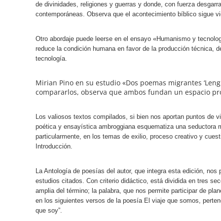
de divinidades, religiones y guerras y donde, con fuerza desgar
contemporáneas. Observa que el acontecimiento bíblico sigue vi
Otro abordaje puede leerse en el ensayo «Humanismo y tecnolo
reduce la condición humana en favor de la producción técnica, 
tecnología.
Mirian Pino en su estudio «Dos poemas migrantes ‘Leng
compararlos, observa que ambos fundan un espacio propi
Los valiosos textos compilados, si bien nos aportan puntos de vis
poética y ensayística ambroggiana esquematiza una seductora m
particularmente, en los temas de exilio, proceso creativo y cue
Introducción.
La Antología de poesías del autor, que integra esta edición, nos 
estudios citados. Con criterio didáctico, está dividida en tres s
amplia del término; la palabra, que nos permite participar de pla
en los siguientes versos de la poesía El viaje que somos, pertenec
que soy”.