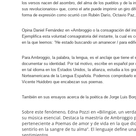
los versos nacen del asombro, del alma de los pueblos y de la in
sus revolucionarios» que, como el arte puede imprimir un giro di
forma de expresión como ocurrió con Rubén Darío, Octavio Paz, 
Opina Daniel Fernández en «Ambroggio o la consagración del inst
Ejemplifica esta voluntad consagratoria del instante, la cual es
en la que leemos: “He estado buscando un amanecer / para edific
Para Ambroggio, la palabra, la lengua, es el anclaje que tiene el 
documentar su identidad. Por tal motivo, escribe en español por 
en tal idioma en los Estados Unidos, la afianza, estudia a los 
Norteamericana de la Lengua Española. Podemos comprobarlo e
Vicente Huidobro que encabezan sus poemas.
También en sus ensayos acerca de la poética de Jorge Luis Borg
Sobre este fenómeno, Edna Pozzi en «Bilingüe, un verdad
su música esencial. Destaca la maestría de Ambroggio p
perteneciente a Poemas de amor y de vida en la que dic
sentirlo en la sangre de tu alma”. El lenguaje define u
sentimientos.