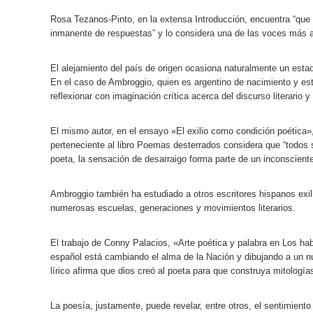
Rosa Tezanos-Pinto, en la extensa Introducción, encuentra “que s
inmanente de respuestas” y lo considera una de las voces más a
El alejamiento del país de origen ocasiona naturalmente un esta
En el caso de Ambroggio, quien es argentino de nacimiento y es
reflexionar con imaginación crítica acerca del discurso literario 
El mismo autor, en el ensayo «El exilio como condición poética»,
perteneciente al libro Poemas desterrados considera que “todos 
poeta, la sensación de desarraigo forma parte de un inconsciente
Ambroggio también ha estudiado a otros escritores hispanos exi
numerosas escuelas, generaciones y movimientos literarios.
El trabajo de Conny Palacios, «Arte poética y palabra en Los ha
español está cambiando el alma de la Nación y dibujando a un n
lírico afirma que dios creó al poeta para que construya mitología
La poesía, justamente, puede revelar, entre otros, el sentimient