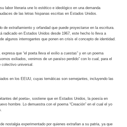
u labor literaria une lo estético e ideológico en una demanda
udaces de las letras hispanas escritas en Estados Unidos.
do de extrañamiento y orfandad que puede proyectarse en la escritura.
tá radicado en Estados Unidos desde 1967, este hecho lo lleva a
y de algunos interrogantes que ponen en crisis el concepto de identidad.
 expresa que “el poeta lleva el exilio a cuestas” y en un poema
somos exiliados, venimos de un paraíso perdido” con lo cual, para el
 colectivo universal.
liados en los EEUU, cuyas temáticas son semejantes, incluyendo las
bitantes del poeta», sostiene que en Estados Unidos, la poesía en
uevo hombre. Lo demuestra con el poema “Creación” en el cual el yo
s.
o de nostalgia experimentado por quienes extrañan a su patria, ya que