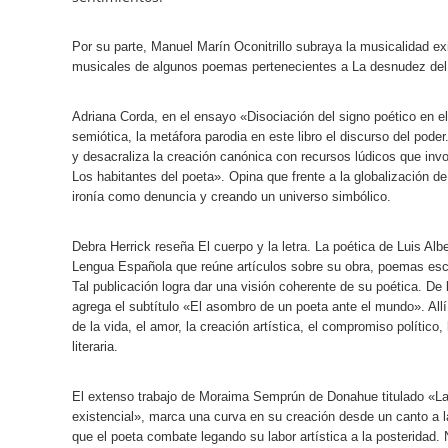
Por su parte, Manuel Marín Oconitrillo subraya la musicalidad exi
musicales de algunos poemas pertenecientes a La desnudez de
Adriana Corda, en el ensayo «Disociación del signo poético en 
semiótica, la metáfora parodia en este libro el discurso del pode
y desacraliza la creación canónica con recursos lúdicos que invo
Los habitantes del poeta». Opina que frente a la globalización de 
ironía como denuncia y creando un universo simbólico.
Debra Herrick reseña El cuerpo y la letra. La poética de Luis A
Lengua Española que reúne artículos sobre su obra, poemas esco
Tal publicación logra dar una visión coherente de su poética. D
agrega el subtítulo «El asombro de un poeta ante el mundo». Allí
de la vida, el amor, la creación artística, el compromiso político
literaria.
El extenso trabajo de Moraima Semprún de Donahue titulado «La
existencial», marca una curva en su creación desde un canto a l
que el poeta combate legando su labor artística a la posteridad.