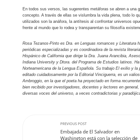
En todos sus versos, las sugerentes metáforas se abren a una gr
concepto. A través de ellas se vislumbra la vida plena, todo lo q
utilizados son la anáfora, la antítesis al confrontar universos op
frente al mundo que lo rodea y transparentan su filosofía existenc
Rosa Tezanos-Pinto es Dra. en Lenguas romances y Literatura hi
periódicas especializadas y es coordinadora de la revista literaria
Hispánico de California que dirige la Dra. Juana Arancibia, Ase
Indiana University y Dtora. del Programa de Estudios latinos. H
Norteamericana de la Lengua Española. Su trabajo El exilio y la
editado cuidadosamente por la Editorial Vinciguerra, es un valios
Ambroggio, en la que el poeta ha proyectado en forma recurrent
bien recibido por investigadores, docentes y lectores en general
diversas voces del universo, a veces contradictorias y paradójic
PREVIOUS POST
Embajada de El Salvador en
Washington está con la selección de