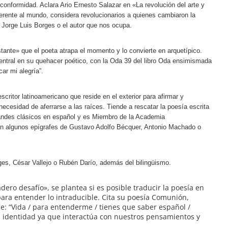
conformidad. Aclara Ario Ernesto Salazar en «La revolución del arte y
ferente al mundo, considera revolucionarios a quienes cambiaron la
Jorge Luis Borges o el autor que nos ocupa.
ante» que el poeta atrapa el momento y lo convierte en arquetípico.
 central en su quehacer poético, con la Oda 39 del libro Oda ensimismada
ar mi alegría”.
escritor latinoamericano que reside en el exterior para afirmar y
necesidad de aferrarse a las raíces. Tiende a rescatar la poesía escrita
grandes clásicos en español y es Miembro de la Academia
n algunos epígrafes de Gustavo Adolfo Bécquer, Antonio Machado o
es, César Vallejo o Rubén Darío, además del bilingüismo.
ero desafío», se plantea si es posible traducir la poesía en
ara entender lo intraducible. Cita su poesía Comunión,
e: “Vida / para entenderme / tienes que saber español /
na identidad ya que interactúa con nuestros pensamientos y