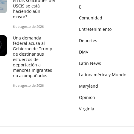
en las solicitudes del
USCIS se está
()
haciendo aún
mayor?
Comunidad
6 de agosto de 2026
Entretenimiento
Una demanda
Deportes
federal acusa al
Gobierno de Trump
DMV
de destinar sus
esfuerzos de
Latin News
deportación a
menores migrantes
Latinoamérica y Mundo
no acompañados
6 de agosto de 2026
Maryland
Opinión
Virginia