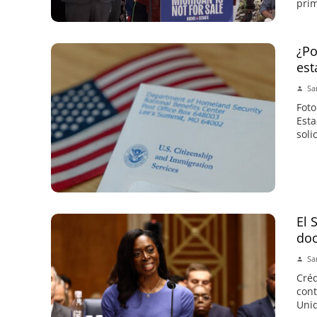
prim
¿Po
est
Sa
Foto
Est
soli
El 
doc
Sa
Créd
cont
Unid