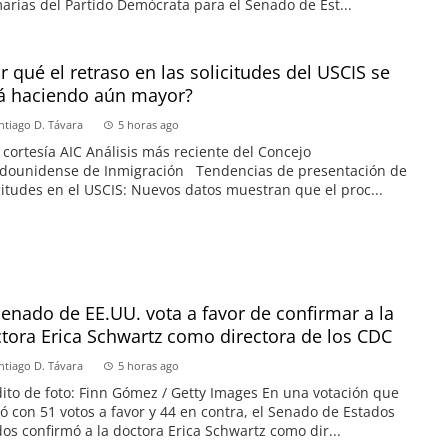
arias del Partido Demócrata para el Senado de Est...
r qué el retraso en las solicitudes del USCIS se
á haciendo aún mayor?
ntiago D. Távara
5 horas ago
 cortesía AIC Análisis más reciente del Concejo
adounidense de Inmigración Tendencias de presentación de
citudes en el USCIS: Nuevos datos muestran que el proc...
Senado de EE.UU. vota a favor de confirmar a la
tora Erica Schwartz como directora de los CDC
ntiago D. Távara
5 horas ago
ito de foto: Finn Gómez / Getty Images En una votación que
ó con 51 votos a favor y 44 en contra, el Senado de Estados
os confirmó a la doctora Erica Schwartz como dir...