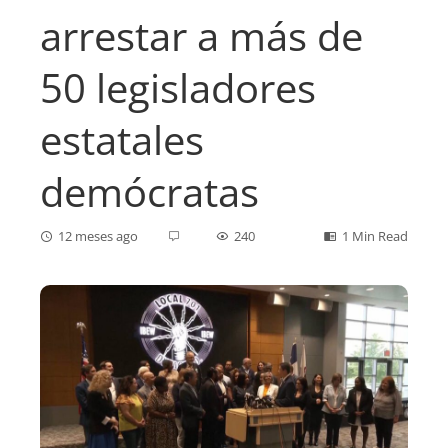
arrestar a más de
50 legisladores
estatales
demócratas
12 meses ago
240
1 Min Read
ebook
ter
edIn