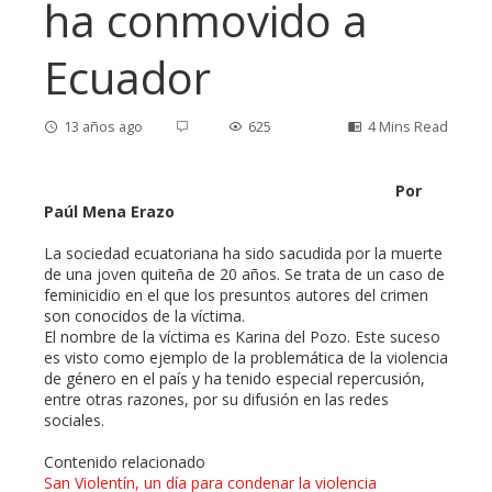
ha conmovido a
Ecuador
13 años ago
625
4 Mins Read
Por
Paúl Mena Erazo
ebook
La sociedad ecuatoriana ha sido sacudida por la muerte
de una joven quiteña de 20 años. Se trata de un caso de
feminicidio en el que los presuntos autores del crimen
ter
son conocidos de la víctima.
El nombre de la víctima es Karina del Pozo. Este suceso
edIn
es visto como ejemplo de la problemática de la violencia
de género en el país y ha tenido especial repercusión,
entre otras razones, por su difusión en las redes
erest
sociales.
Contenido relacionado
mbleupon
San Violentín, un día para condenar la violencia