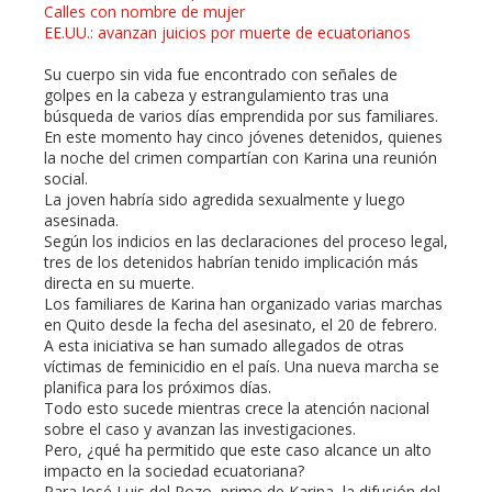
Calles con nombre de mujer
EE.UU.: avanzan juicios por muerte de ecuatorianos
l
Su cuerpo sin vida fue encontrado con señales de
golpes en la cabeza y estrangulamiento tras una
búsqueda de varios días emprendida por sus familiares.
En este momento hay cinco jóvenes detenidos, quienes
la noche del crimen compartían con Karina una reunión
social.
La joven habría sido agredida sexualmente y luego
asesinada.
Según los indicios en las declaraciones del proceso legal,
tres de los detenidos habrían tenido implicación más
directa en su muerte.
Los familiares de Karina han organizado varias marchas
en Quito desde la fecha del asesinato, el 20 de febrero.
A esta iniciativa se han sumado allegados de otras
víctimas de feminicidio en el país. Una nueva marcha se
planifica para los próximos días.
Todo esto sucede mientras crece la atención nacional
sobre el caso y avanzan las investigaciones.
Pero, ¿qué ha permitido que este caso alcance un alto
impacto en la sociedad ecuatoriana?
Para José Luis del Pozo, primo de Karina, la difusión del