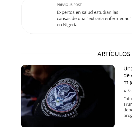
PREVIOUS POST
Expertos en salud estudian las
causas de una "extraña enfermedad"
en Nigeria
ARTÍCULOS
Una
de 
mi
Sa
Foto
Trum
depo
prog