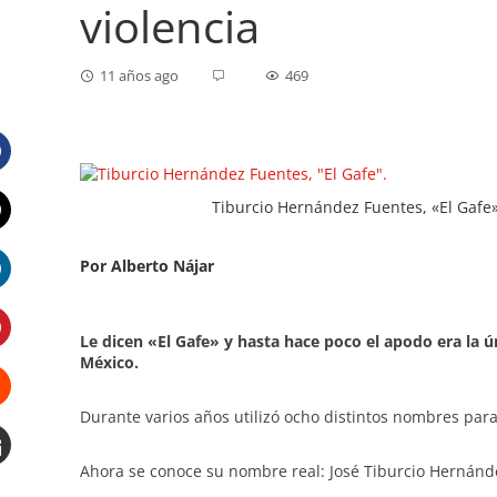
violencia
11 años ago
469
Facebook
Tiburcio Hernández Fuentes, «El Gafe»
Twitter
Por Alberto Nájar
LinkedIn
Le dicen «El Gafe» y hasta hace poco el apodo era la ú
México.
Pinterest
Durante varios años utilizó ocho distintos nombres para
Stumbleupon
Ahora se conoce su nombre real: José Tiburcio Hernández
Email