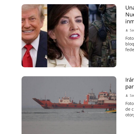
Una
Nue
inm
Sa
Foto
bloq
fede
Irá
par
Sa
Foto
de c
otor