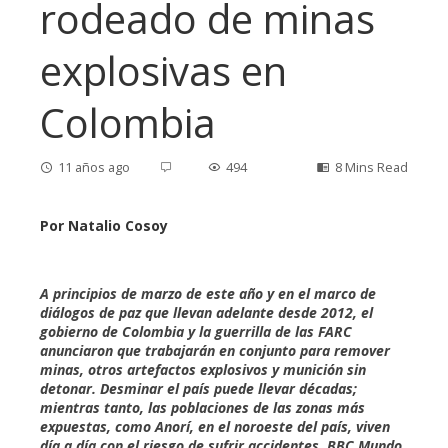
rodeado de minas
explosivas en
Colombia
11 años ago
494
8 Mins Read
Por Natalio Cosoy
ebook
A principios de marzo de este año y en el marco de
diálogos de paz que llevan adelante desde 2012, el
ter
gobierno de Colombia y la guerrilla de las FARC
anunciaron que trabajarán en conjunto para remover
minas, otros artefactos explosivos y munición sin
edIn
detonar. Desminar el país puede llevar décadas;
mientras tanto, las poblaciones de las zonas más
expuestas, como Anorí, en el noroeste del país, viven
erest
día a día con el riesgo de sufrir accidentes. BBC Mundo