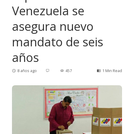
Venezuela se
asegura nuevo
mandato de seis
años
8 años ago
457
1 Min Read
ebook
ter
edIn