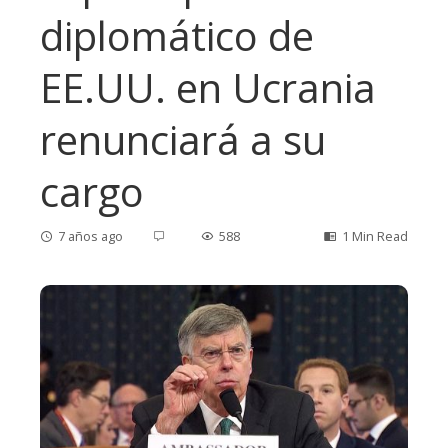
diplomático de
EE.UU. en Ucrania
renunciará a su
cargo
7 años ago
588
1 Min Read
ebook
ter
edIn