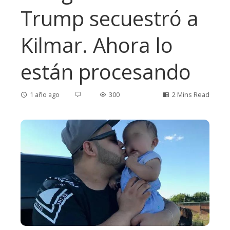
Trump secuestró a
Kilmar. Ahora lo
están procesando
1 año ago
300
2 Mins Read
ebook
ter
edIn