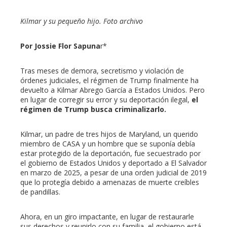
erest
Kilmar y su pequeño hijo. Foto archivo
mbleupon
Por Jossie Flor Sapuna
r*
l
Tras meses de demora, secretismo y violación de
órdenes judiciales, el régimen de Trump finalmente ha
devuelto a Kilmar Abrego García a Estados Unidos. Pero
en lugar de corregir su error y su deportación ilegal,
el
régimen de Trump busca criminalizarlo.
Kilmar, un padre de tres hijos de Maryland, un querido
miembro de CASA y un hombre que se suponía debía
estar protegido de la deportación, fue secuestrado por
el gobierno de Estados Unidos y deportado a El Salvador
en marzo de 2025, a pesar de una orden judicial de 2019
que lo protegía debido a amenazas de muerte creíbles
de pandillas.
Ahora, en un giro impactante, en lugar de restaurarle
sus derechos y reunirlo con su familia, el gobierno está