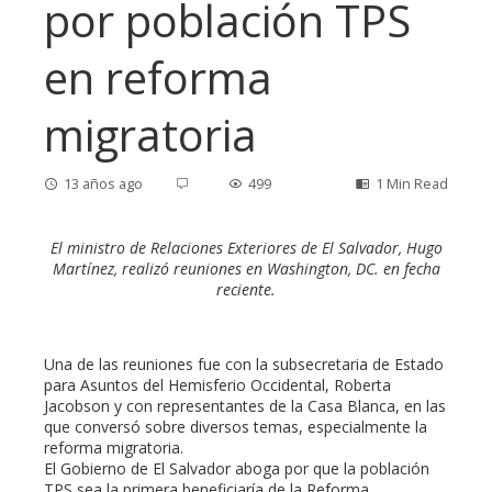
por población TPS
en reforma
migratoria
13 años ago
499
1 Min Read
El ministro de Relaciones Exteriores de El Salvador, Hugo
Martínez, realizó reuniones en Washington, DC. en fecha
reciente.
ebook
ter
Una de las reuniones fue con la subsecretaria de Estado
para Asuntos del Hemisferio Occidental, Roberta
Jacobson y con representantes de la Casa Blanca, en las
edIn
que conversó sobre diversos temas, especialmente la
reforma migratoria.
El Gobierno de El Salvador aboga por que la población
erest
TPS sea la primera beneficiaría de la Reforma