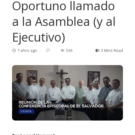
Oportuno llamado
a la Asamblea (y al
Ejecutivo)
7 años ago
536
3 Mins Read
ebook
ter
edIn
erest