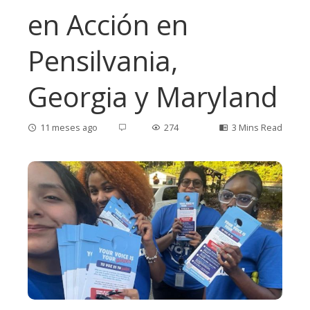
en Acción en
Pensilvania,
Georgia y Maryland
11 meses ago
274
3 Mins Read
ebook
ter
edIn