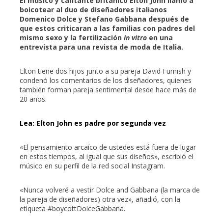
El músico y cantante británico Elton John llamó a
boicotear al duo de diseñadores italianos
Domenico Dolce y Stefano Gabbana después de
edIn
que estos criticaran a las familias con padres del
mismo sexo y la fertilización
in vitro
en una
entrevista para una revista de moda de Italia.
erest
Elton tiene dos hijos junto a su pareja David Furnish y
mbleupon
condenó los comentarios de los diseñadores, quienes
también forman pareja sentimental desde hace más de
20 años.
l
Lea: Elton John es padre por segunda vez
«El pensamiento arcaíco de ustedes está fuera de lugar
en estos tiempos, al igual que sus diseños», escribió el
músico en su perfil de la red social Instagram.
«Nunca volveré a vestir Dolce and Gabbana (la marca de
la pareja de diseñadores) otra vez», añadió, con la
etiqueta #boycottDolceGabbana.