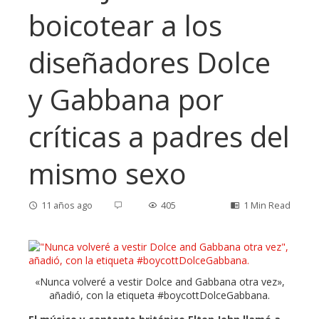
boicotear a los
diseñadores Dolce
y Gabbana por
críticas a padres del
mismo sexo
11 años ago
405
1 Min Read
ebook
«Nunca volveré a vestir Dolce and Gabbana otra vez»,
añadió, con la etiqueta #boycottDolceGabbana.
ter