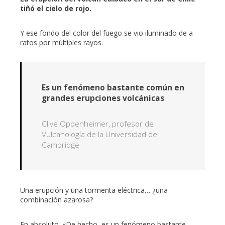
tiñó el cielo de rojo.
erest
Y ese fondo del color del fuego se vio iluminado de a
ratos por múltiples rayos.
mbleupon
l
Es un fenómeno bastante común en
grandes erupciones volcánicas
Clive Oppenheimer, profesor de
Vulcanología de la Universidad de
Cambridge
Una erupción y una tormenta eléctrica… ¿una
combinación azarosa?
En absoluto. «De hecho, es un fenómeno bastante