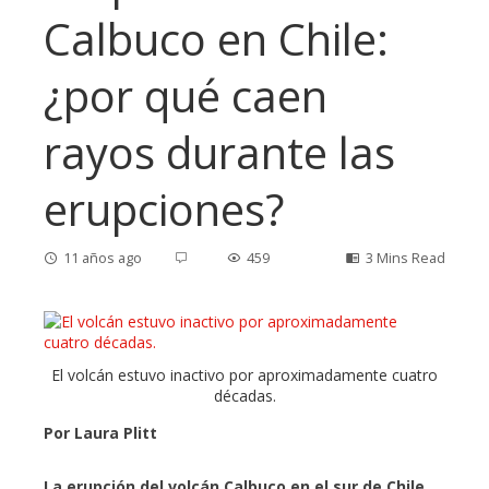
Calbuco en Chile:
¿por qué caen
rayos durante las
erupciones?
11 años ago
459
3 Mins Read
ebook
El volcán estuvo inactivo por aproximadamente cuatro
décadas.
ter
Por Laura Plitt
edIn
La erupción del volcán Calbuco en el sur de Chile