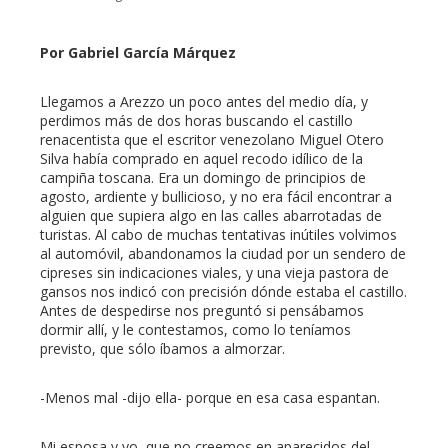
Por Gabriel García Márquez
ebook
Llegamos a Arezzo un poco antes del medio día, y
perdimos más de dos horas buscando el castillo
renacentista que el escritor venezolano Miguel Otero
ter
Silva había comprado en aquel recodo idílico de la
campiña toscana. Era un domingo de principios de
agosto, ardiente y bullicioso, y no era fácil encontrar a
edIn
alguien que supiera algo en las calles abarrotadas de
turistas. Al cabo de muchas tentativas inútiles volvimos
al automóvil, abandonamos la ciudad por un sendero de
erest
cipreses sin indicaciones viales, y una vieja pastora de
gansos nos indicó con precisión dónde estaba el castillo.
mbleupon
Antes de despedirse nos preguntó si pensábamos
dormir allí, y le contestamos, como lo teníamos
previsto, que sólo íbamos a almorzar.
l
-Menos mal -dijo ella- porque en esa casa espantan.
Mi esposa y yo, que no creemos en aparecidos del