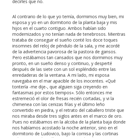
decirles que no.
Al contrario de lo que yo temía, dormimos muy bien, mi
esposa y yo en un dormitorio de la planta baja y mis
hijos en el cuarto contiguo. Ambos habían sido
modernizados y no tenían nada de tenebrosos. Mientras
trataba de conseguir el sueño conté los doce toques
insomnes del reloj de péndulo de la sala, y me acordé
de la advertencia pavorosa de la pastora de gansos.
Pero estábamos tan cansados que nos dormimos muy
pronto, en un sueño denso y continuo, y desperté
después de las siete con un sol espléndido entre las
enredaderas de la ventana. A mi lado, mi esposa
navegaba en el mar apacible de los inocentes. «Qué
tontería -me dije-, que alguien siga creyendo en
fantasmas por estos tiempos». Sólo entonces me
estremeció el olor de fresas recién cortadas, y vi la
chimenea con las cenizas frías y el último leño
convertido en piedra, y el retrato del caballero triste que
nos miraba desde tres siglos antes en el marco de oro.
Pues no estábamos en la alcoba de la planta baja donde
nos habíamos acostado la noche anterior, sino en el
dormitorio de Ludovico, bajo la cornisa y las cortinas