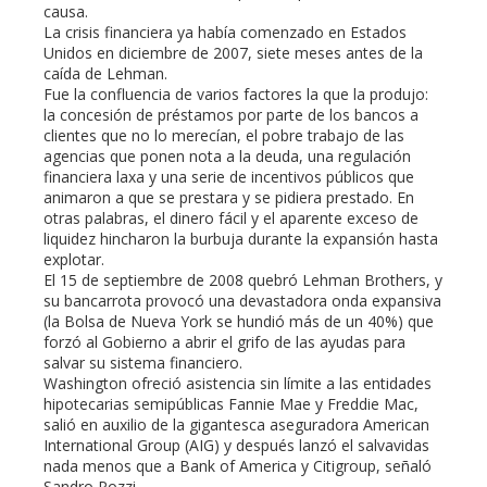
causa.
La crisis financiera ya había comenzado en Estados
l
Unidos en diciembre de 2007, siete meses antes de la
caída de Lehman.
Fue la confluencia de varios factores la que la produjo:
la concesión de préstamos por parte de los bancos a
clientes que no lo merecían, el pobre trabajo de las
agencias que ponen nota a la deuda, una regulación
financiera laxa y una serie de incentivos públicos que
animaron a que se prestara y se pidiera prestado. En
otras palabras, el dinero fácil y el aparente exceso de
liquidez hincharon la burbuja durante la expansión hasta
explotar.
El 15 de septiembre de 2008 quebró Lehman Brothers, y
su bancarrota provocó una devastadora onda expansiva
(la Bolsa de Nueva York se hundió más de un 40%) que
forzó al Gobierno a abrir el grifo de las ayudas para
salvar su sistema financiero.
Washington ofreció asistencia sin límite a las entidades
hipotecarias semipúblicas Fannie Mae y Freddie Mac,
salió en auxilio de la gigantesca aseguradora American
International Group (AIG) y después lanzó el salvavidas
nada menos que a Bank of America y Citigroup, señaló
Sandro Pozzi