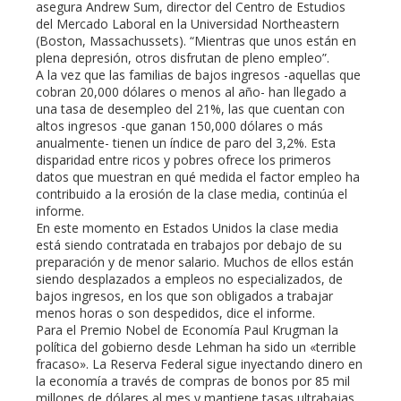
asegura Andrew Sum, director del Centro de Estudios
del Mercado Laboral en la Universidad Northeastern
(Boston, Massachussets). “Mientras que unos están en
plena depresión, otros disfrutan de pleno empleo”.
A la vez que las familias de bajos ingresos -aquellas que
cobran 20,000 dólares o menos al año- han llegado a
una tasa de desempleo del 21%, las que cuentan con
altos ingresos -que ganan 150,000 dólares o más
anualmente- tienen un índice de paro del 3,2%. Esta
disparidad entre ricos y pobres ofrece los primeros
datos que muestran en qué medida el factor empleo ha
contribuido a la erosión de la clase media, continúa el
informe.
En este momento en Estados Unidos la clase media
está siendo contratada en trabajos por debajo de su
preparación y de menor salario. Muchos de ellos están
siendo desplazados a empleos no especializados, de
bajos ingresos, en los que son obligados a trabajar
menos horas o son despedidos, dice el informe.
Para el Premio Nobel de Economía Paul Krugman la
política del gobierno desde Lehman ha sido un «terrible
fracaso». La Reserva Federal sigue inyectando dinero en
la economía a través de compras de bonos por 85 mil
millones de dólares al mes y mantiene tasas ultrabajas.