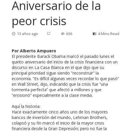
Aniversario de la
peor crisis
13 años ago
636
4 Mins Read
Por Alberto Ampuero
El presidente Barack Obama marcó el pasado lunes el
quinto aniversario del inicio de la crisis financiera con un
ebook
discurso en La Casa Blanca en el que dijo que su
principal prioridad sigue siendo “reconstruir” la
economía. “Es difícil algunas veces recordar lo que pasó”
ter
en Wall Street, dijo, indicando que la crisis fue “una
tormenta perfecta” que afectó a millones y que
edIn
“erosionó” especialmente a la clase media.
Aquí la historia:
erest
Hace exactamente cinco años uno de los mayores
bancos de inversión del mundo, Lehman Brothers,
colapsó y su fin marcó el inicio de la mayor crisis
mbleupon
financiera desde la Gran Depresión; pero no fue la