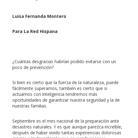
Luisa Fernanda Montero
ebook
Para La Red Hispana
ter
¿Cuántas desgracias habrían podido evitarse con un
edIn
poco de prevención?
erest
Si bien es cierto que la fuerza de la naturaleza, puede
fácilmente superarnos, también es cierto que si
actuamos con inteligencia tendremos más
mbleupon
oportunidades de garantizar nuestra seguridad y la de
nuestras familias.
l
Septiembre es el mes nacional de la preparación ante
desastres naturales. Y es que aunque parezca increíble,
después de haber vivido tantas experiencias dolorosas