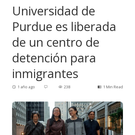
Universidad de
Purdue es liberada
de un centro de
detención para
inmigrantes
1 año ago
238
1 Min Read
ebook
ter