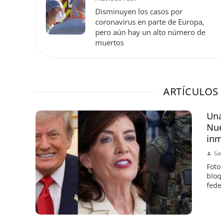
Disminuyen los casos por
coronavirus en parte de Europa,
pero aún hay un alto número de
muertos
ARTÍCULOS
Una
Nue
inm
Sa
Foto
bloq
fede