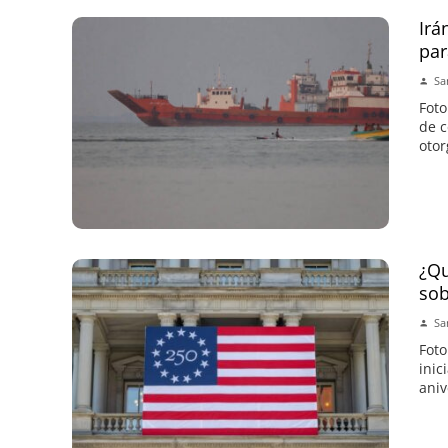
Irá
par
Sa
Foto
de c
otor
¿Qu
sob
Sa
Foto
inic
aniv