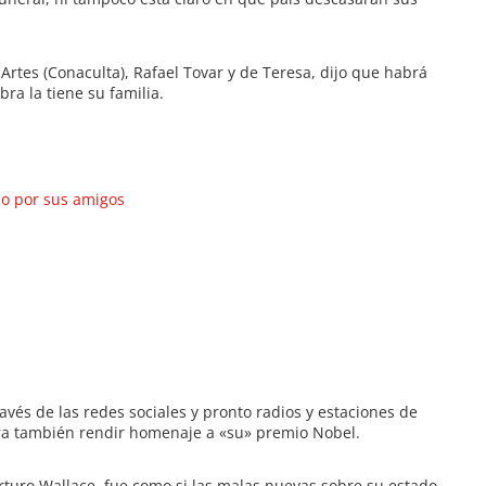
 Artes (Conaculta), Rafael Tovar y de Teresa, dijo que habrá
ra la tiene su familia.
do por sus amigos
ravés de las redes sociales y pronto radios y estaciones de
ra también rendir homenaje a «su» premio Nobel.
turo Wallace, fue como si las malas nuevas sobre su estado