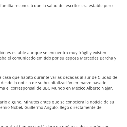
familia reconoció que la salud del escritor era estable pero
ión es estable aunque se encuentra muy frágil y existen
caba el comunicado emitido por su esposa Mercedes Barcha y
 la casa que habitó durante varias décadas al sur de Ciudad de
desde la noticia de su hospitalización en marzo pasado
orma el corresponsal de BBC Mundo en México Alberto Nájar.
rio alguno. Minutos antes que se conociera la noticia de su
remio Nobel, Guillermo Angulo, llegó directamente del
 funeral, ni tampoco está claro en qué país descasarán sus