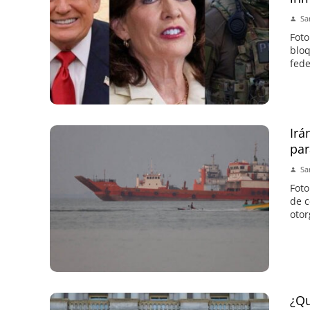
Sa
Foto
bloq
fede
Irá
par
Sa
Foto
de c
otor
¿Qu