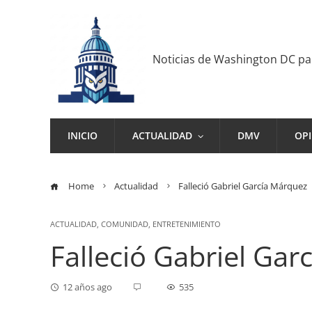
Noticias de Washington DC p
INICIO
ACTUALIDAD
DMV
OP
Home
Actualidad
Falleció Gabriel García Márquez
ACTUALIDAD
,
COMUNIDAD
,
ENTRETENIMIENTO
Falleció Gabriel Ga
12 años ago
535