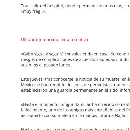
Tras salir del hospital, donde permaneció unos días, su 
«muy frágil».
Utilizar un reproductor alternativo
«Gabo sigue y seguirá convaleciendo en casa. Su condic
riesgos de complicaciones de acuerdo a su edad», indi
sus hijos el pasado lunes.
Este jueves, tras conocerse la noticia de su muerte, en
México se han reunido decenas de periodistas, quienes 
establecieron una guardia permanente en el sitio, inf
«Hasta el momento, ningún familiar ha ofrecido comenta
fallecimiento, uno de los amigos más entrañables del P
aeropuerto con su maleta en la mano», informa Nájar.
Hasta ahora no se conoce el sitio donde se realizará el