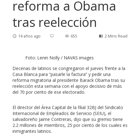
reforma a Obama
tras reelección
14 años ago
655
2 Mins Read
Foto: Lenin Nolly / NAVAS images
ebook
Decenas de latinos se congregaron el jueves frente a la
Casa Blanca para “pasarle la factura” y pedir una
reforma migratoria al presidente Barack Obama tras su
ter
reelección esta semana con el apoyo decisivo de más
del 70 por ciento de ese electorado.
edIn
El director del Área Capital de la filial 32BJ del Sindicato
Internacional de Empleados de Servicio (SEIU), el
erest
salvadoreño Jaime Contreras, dijo que su gremio tiene
2.2 millones de miembros, 25 por ciento de los cuales es
inmigrantes latinos.
mbleupon