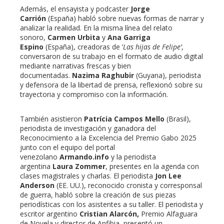
Además, el ensayista y podcaster
Jorge
Carrión
(España) habló sobre nuevas formas de narrar y
analizar la realidad. En la misma línea del relato
sonoro,
Carmen Urbita
y
Ana Garriga
Espino
(España), creadoras de ‘
Las hijas de Felipe’
,
conversaron de su trabajo en el formato de audio digital
mediante narrativas frescas y bien
documentadas.
Nazima Raghubir
(Guyana), periodista
y defensora de la libertad de prensa, reflexionó sobre su
trayectoria y compromiso con la información.
También asistieron
Patrícia Campos Mello
(Brasil),
periodista de investigación y ganadora del
Reconocimiento a la Excelencia del Premio Gabo 2025
junto con el equipo del portal
venezolano
Armando.info
y la periodista
argentina
Laura Zommer
, presentes en la agenda con
clases magistrales y charlas. El periodista
Jon Lee
Anderson
(EE. UU.), reconocido cronista y corresponsal
de guerra, habló sobre la creación de sus piezas
periodísticas con los asistentes a su taller. El periodista y
escritor argentino
Cristian Alarcón,
Premio Alfaguara
de Novela y director de Anfibia, presentó un