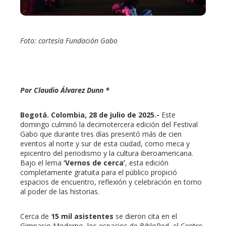
erest
mbleupon
Foto: cortesía Fundación Gabo
l
Por Claudio Álvarez Dunn *
Bogotá. Colombia, 28 de julio de 2025.-
Este
domingo culminó la decimotercera edición del Festival
Gabo que durante tres días presentó más de cien
eventos al norte y sur de esta ciudad, como meca y
epicentro del periodismo y la cultura iberoamericana.
Bajo el lema
‘Vernos de cerca’
, esta edición
completamente gratuita para el público propició
espacios de encuentro, reflexión y celebración en torno
al poder de las historias.
Cerca de
15 mil asistentes
se dieron cita en el
Gimnasio Moderno, los espacios de BibloRed, el Centro