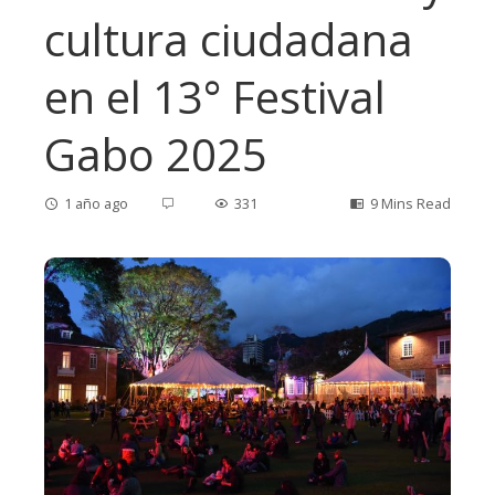
cultura ciudadana
en el 13° Festival
Gabo 2025
1 año ago
331
9 Mins Read
ebook
ter
edIn