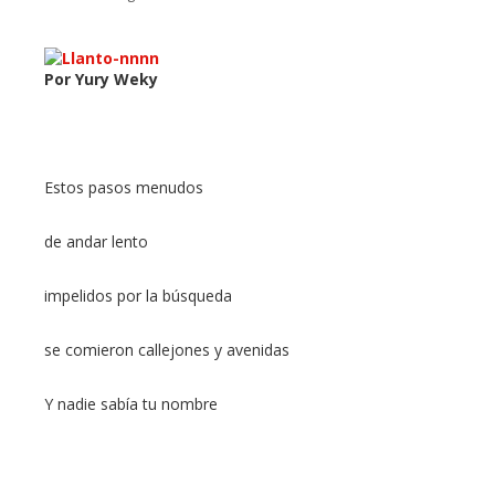
Por Yury Weky
ebook
ter
Estos pasos menudos
edIn
de andar lento
erest
impelidos por la búsqueda
mbleupon
se comieron callejones y avenidas
l
Y nadie sabía tu nombre