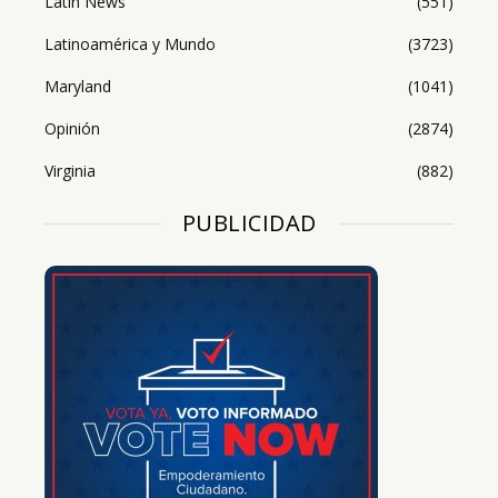
Latin News
(551)
Latinoamérica y Mundo
(3723)
Maryland
(1041)
Opinión
(2874)
Virginia
(882)
PUBLICIDAD