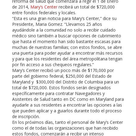
erest
reforma de salud que comenzará a regir el 1 de Enero
de 2014,
Mary’s Center
recibirá un total de $720,000
entre fondos federales y locales.
mbleupon
“Esta es una gran noticia para Mary’s Center,” dice su
Presidente, Maria Gomez. “Llevamos 25 años
ayudándole a la comunidad no solo a recibir cuidado
l
médico sino también a buscar opciones de cubrimiento
que hasta el momento han sido bastante escasas para
muchas de nuestras familias; con estos fondos, se abre
una puerta para poder ayudar a encontrar más recursos
y para que los residentes del área metropolitana tengan
por fin acceso a sus chequeos regulares.”
Mary’s Center recibió un poco más de $170,000 por
parte del gobierno federal, $250,000 del Estado de
Maryland y $300,000 del Distrito de Columbia para un
total de $720,000. Estos fondos serán designados
específicamente para contratar Navegadores y
Asistentes de Salud tanto en DC como en Maryland para
ayudarle a sus residentes a encontrar las opciones a las
que pueden aplicar y a guiarlos durante todo el proceso
de inscripción.
En los próximos días, tanto el personal de Mary’s Center
como el de todas las organizaciones que han recibido
estos fondos, comenzarán a recibir un intenso